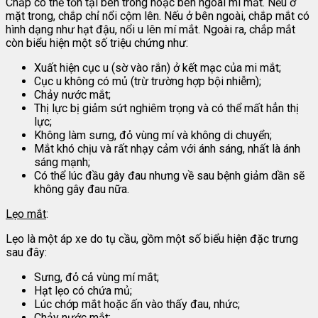
Chắp có thể tồn tại bên trong hoặc bên ngoài mí mắt. Nếu ở
mặt trong, chắp chỉ nổi cộm lên. Nếu ở bên ngoài, chắp mắt có
hình dạng như hạt đậu, nổi u lên mí mắt. Ngoài ra, chắp mắt
còn biểu hiện một số triệu chứng như:
Xuất hiện cục u (sờ vào rắn) ở kết mạc của mi mắt;
Cục u không có mủ (trừ trường hợp bội nhiễm);
Chảy nước mắt;
Thị lực bị giảm sứt nghiêm trọng và có thể mất hẳn thị
lực;
Không làm sưng, đỏ vùng mí và không di chuyển;
Mắt khó chịu và rất nhạy cảm với ánh sáng, nhất là ánh
sáng mạnh;
Có thể lúc đầu gây đau nhưng về sau bệnh giảm dần sẽ
không gây đau nữa.
Lẹo mắt
:
Lẹo là một áp xe do tụ cầu, gồm một số biểu hiện đặc trưng
sau đây:
Sưng, đỏ cả vùng mí mắt;
Hạt lẹo có chứa mủ;
Lúc chớp mắt hoặc ấn vào thấy đau, nhức;
Chảy nước mắt;