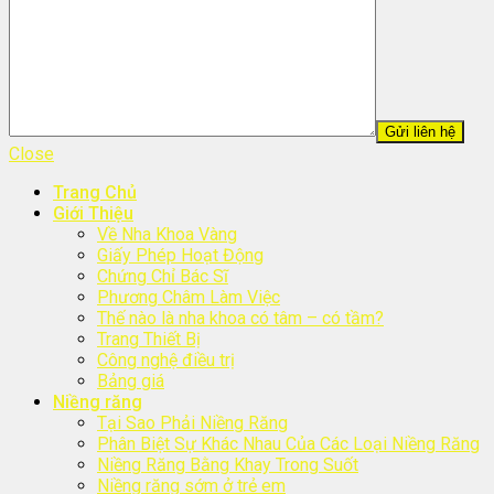
Close
Trang Chủ
Giới Thiệu
Về Nha Khoa Vàng
Giấy Phép Hoạt Động
Chứng Chỉ Bác Sĩ
Phương Châm Làm Việc
Thế nào là nha khoa có tâm – có tầm?
Trang Thiết Bị
Công nghệ điều trị
Bảng giá
Niềng răng
Tại Sao Phải Niềng Răng
Phân Biệt Sự Khác Nhau Của Các Loại Niềng Răng
Niềng Răng Bằng Khay Trong Suốt
Niềng răng sớm ở trẻ em