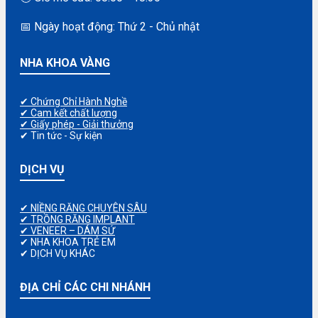
📅 Ngày hoạt động: Thứ 2 - Chủ nhật
NHA KHOA VÀNG
✔ Chứng Chỉ Hành Nghề
✔ Cam kết chất lượng
✔ Giấy phép - Giải thưởng
✔ Tin tức - Sự kiện
DỊCH VỤ
✔ NIỀNG RĂNG CHUYÊN SÂU
✔ TRỒNG RĂNG IMPLANT
✔ VENEER – DÁM SỨ
✔ NHA KHOA TRẺ EM
✔ DỊCH VỤ KHÁC
ĐỊA CHỈ CÁC CHI NHÁNH