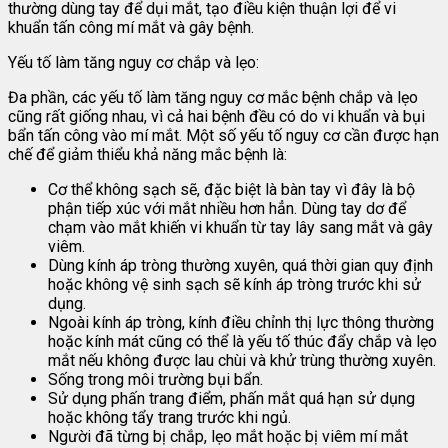
thường dùng tay để dụi mắt, tạo điều kiện thuận lợi để vi
khuẩn tấn công mí mắt và gây bệnh.
Yếu tố làm tăng nguy cơ chắp và lẹo:
Đa phần, các yếu tố làm tăng nguy cơ mắc bệnh chắp và lẹo
cũng rất giống nhau, vì cả hai bệnh đều có do vi khuẩn và bụi
bẩn tấn công vào mí mắt. Một số yếu tố nguy cơ cần được hạn
chế để giảm thiểu khả năng mắc bệnh là:
Cơ thể không sạch sẽ, đặc biệt là bàn tay vì đây là bộ
phận tiếp xúc với mắt nhiều hơn hẳn. Dùng tay dơ để
chạm vào mắt khiến vi khuẩn từ tay lây sang mắt và gây
viêm.
Dùng kính áp tròng thường xuyên, quá thời gian quy định
hoặc không vệ sinh sạch sẽ kính áp tròng trước khi sử
dụng.
Ngoài kính áp tròng, kính điều chỉnh thị lực thông thường
hoặc kính mát cũng có thể là yếu tố thúc đẩy chắp và lẹo
mắt nếu không được lau chùi và khử trùng thường xuyên.
Sống trong môi trường bụi bẩn.
Sử dụng phấn trang điểm, phấn mắt quá hạn sử dụng
hoặc không tẩy trang trước khi ngủ.
Người đã từng bị chắp, lẹo mắt hoặc bị viêm mí mắt