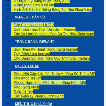
Niềng Răng Bằng Khay Trong Suốt
Niềng răng sớm ở trẻ em
Hình Ảnh Các Ca Niềng Răng Tại Nha Khoa Vàng
VENEER – DÁN SỨ
Dán Sứ – Veneer Là Gì ?
Quy Trình Thực Hiện Dán Sứ – Veneer
Các Ca Làm Veneer – Dán Sứ Tại Nha Khoa Vàng
TRỒNG RĂNG IMPLANT
Giới Thiệu Kỹ Thuật Trồng Răng Implant
Quy Trình Làm Implant
Ứng Dụng Số Hóa Trong Quy Trình Cấy Implant
DỊCH VỤ KHÁC
Phục Hồi Xâm Lấn Tối Thiểu – Răng Sứ Thẩm Mỹ
Nha Khoa Trẻ Em
Phòng Ngừa Các Bệnh Trong Răng Hàm Mặt
Nhổ Răng Khôn
Điều Trị Tủy
Các Bệnh Lý Viêm Quanh Răng
KIẾN THỨC NHA KHOA