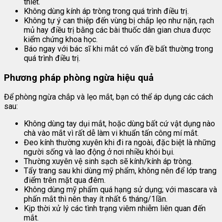
thiết.
Không dùng kính áp tròng trong quá trình điều trị.
Không tự ý can thiệp đến vùng bị chắp lẹo như nặn, rạch
mủ hay điều trị bằng các bài thuốc dân gian chưa được
kiểm chứng khoa học.
Báo ngay với bác sĩ khi mắt có vấn đề bất thường trong
quá trình điều trị.
Phương pháp phòng ngừa hiệu quả
Để phòng ngừa chắp và lẹo mắt, bạn có thể áp dụng các cách
sau:
Không dùng tay dụi mắt, hoặc dùng bất cứ vật dụng nào
chà vào mắt vì rất dễ làm vi khuẩn tấn công mí mắt.
Đeo kính thường xuyên khi đi ra ngoài, đặc biệt là những
người sống và lao động ở nơi nhiều khói bụi.
Thường xuyên vệ sinh sạch sẽ kính/kính áp tròng.
Tẩy trang sau khi dùng mỹ phẩm, không nên để lớp trang
điểm trên mặt qua đêm.
Không dùng mỹ phẩm quá hạng sử dụng; với mascara và
phấn mắt thì nên thay ít nhất 6 tháng/1lần.
Kịp thời xử lý các tình trạng viêm nhiễm liên quan đến
mắt.