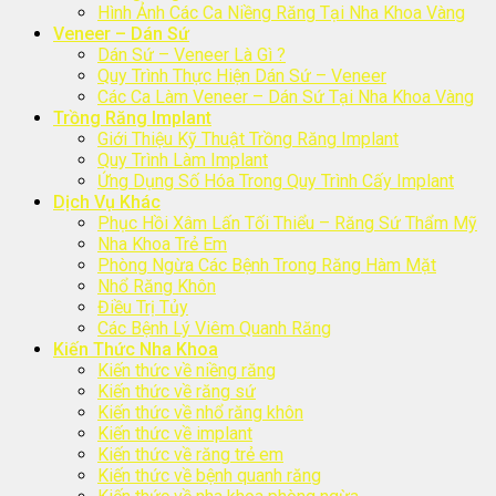
Hình Ảnh Các Ca Niềng Răng Tại Nha Khoa Vàng
Veneer – Dán Sứ
Dán Sứ – Veneer Là Gì ?
Quy Trình Thực Hiện Dán Sứ – Veneer
Các Ca Làm Veneer – Dán Sứ Tại Nha Khoa Vàng
Trồng Răng Implant
Giới Thiệu Kỹ Thuật Trồng Răng Implant
Quy Trình Làm Implant
Ứng Dụng Số Hóa Trong Quy Trình Cấy Implant
Dịch Vụ Khác
Phục Hồi Xâm Lấn Tối Thiểu – Răng Sứ Thẩm Mỹ
Nha Khoa Trẻ Em
Phòng Ngừa Các Bệnh Trong Răng Hàm Mặt
Nhổ Răng Khôn
Điều Trị Tủy
Các Bệnh Lý Viêm Quanh Răng
Kiến Thức Nha Khoa
Kiến thức về niềng răng
Kiến thức về răng sứ
Kiến thức về nhổ răng khôn
Kiến thức về implant
Kiến thức về răng trẻ em
Kiến thức về bệnh quanh răng