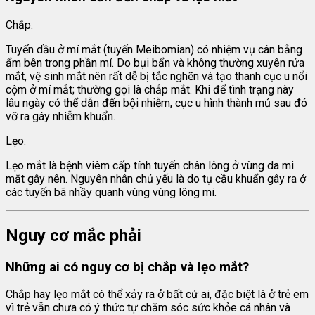
Chắp
:
Tuyến dầu ở mí mắt (tuyến Meibomian) có nhiệm vụ cân bằng
ẩm bên trong phần mí. Do bụi bẩn và không thường xuyên rửa
mắt, vệ sinh mắt nên rất dễ bị tắc nghẽn và tạo thanh cục u nổi
cộm ở mí mắt; thường gọi là chắp mắt. Khi để tình trạng này
lâu ngày có thể dẫn đến bội nhiễm, cục u hình thành mủ sau đó
vỡ ra gây nhiễm khuẩn.
Lẹo
:
Lẹo mắt là bệnh viêm cấp tính tuyến chân lông ở vùng da mi
mắt gây nên. Nguyên nhân chủ yếu là do tụ cầu khuẩn gây ra ở
các tuyến bã nhầy quanh vùng vùng lông mi.
Nguy cơ mắc phải
Những ai có nguy cơ bị chắp và lẹo mắt?
Chắp hay lẹo mắt có thể xảy ra ở bất cứ ai, đặc biệt là ở trẻ em
vì trẻ vẫn chưa có ý thức tự chăm sóc sức khỏe cá nhân và