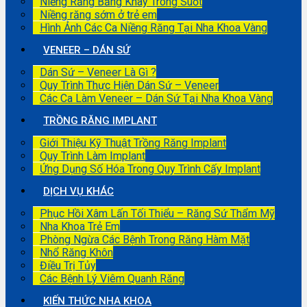
Niềng Răng Bằng Khay Trong Suốt
Niềng răng sớm ở trẻ em
Hình Ảnh Các Ca Niềng Răng Tại Nha Khoa Vàng
VENEER – DÁN SỨ
Dán Sứ – Veneer Là Gì ?
Quy Trình Thực Hiện Dán Sứ – Veneer
Các Ca Làm Veneer – Dán Sứ Tại Nha Khoa Vàng
TRỒNG RĂNG IMPLANT
Giới Thiệu Kỹ Thuật Trồng Răng Implant
Quy Trình Làm Implant
Ứng Dụng Số Hóa Trong Quy Trình Cấy Implant
DỊCH VỤ KHÁC
Phục Hồi Xâm Lấn Tối Thiểu – Răng Sứ Thẩm Mỹ
Nha Khoa Trẻ Em
Phòng Ngừa Các Bệnh Trong Răng Hàm Mặt
Nhổ Răng Khôn
Điều Trị Tủy
Các Bệnh Lý Viêm Quanh Răng
KIẾN THỨC NHA KHOA