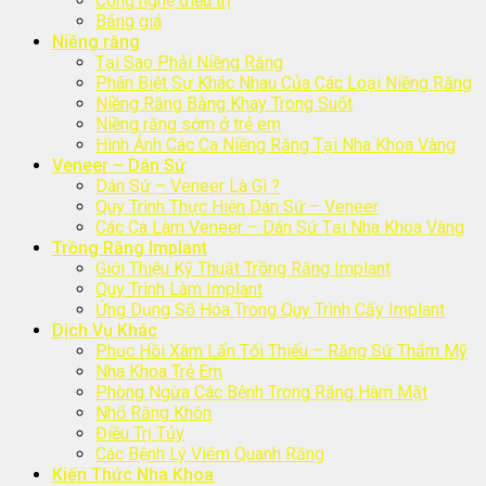
Công nghệ điều trị
Bảng giá
Niềng răng
Tại Sao Phải Niềng Răng
Phân Biệt Sự Khác Nhau Của Các Loại Niềng Răng
Niềng Răng Bằng Khay Trong Suốt
Niềng răng sớm ở trẻ em
Hình Ảnh Các Ca Niềng Răng Tại Nha Khoa Vàng
Veneer – Dán Sứ
Dán Sứ – Veneer Là Gì ?
Quy Trình Thực Hiện Dán Sứ – Veneer
Các Ca Làm Veneer – Dán Sứ Tại Nha Khoa Vàng
Trồng Răng Implant
Giới Thiệu Kỹ Thuật Trồng Răng Implant
Quy Trình Làm Implant
Ứng Dụng Số Hóa Trong Quy Trình Cấy Implant
Dịch Vụ Khác
Phục Hồi Xâm Lấn Tối Thiểu – Răng Sứ Thẩm Mỹ
Nha Khoa Trẻ Em
Phòng Ngừa Các Bệnh Trong Răng Hàm Mặt
Nhổ Răng Khôn
Điều Trị Tủy
Các Bệnh Lý Viêm Quanh Răng
Kiến Thức Nha Khoa