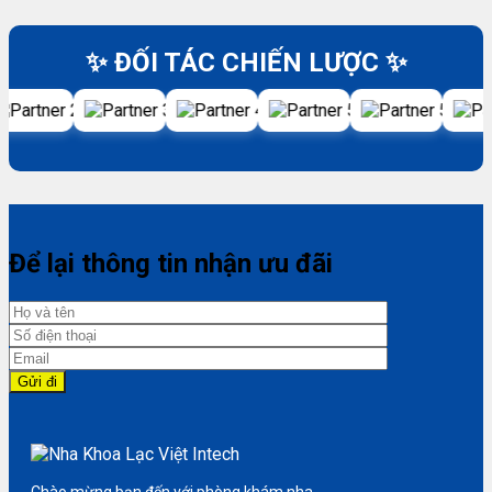
✨ ĐỐI TÁC CHIẾN LƯỢC ✨
Để lại thông tin nhận ưu đãi