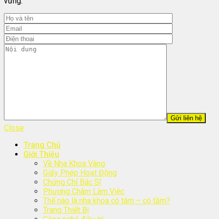
vững.
Close
Trang Chủ
Giới Thiệu
Về Nha Khoa Vàng
Giấy Phép Hoạt Động
Chứng Chỉ Bác Sĩ
Phương Châm Làm Việc
Thế nào là nha khoa có tâm – có tầm?
Trang Thiết Bị