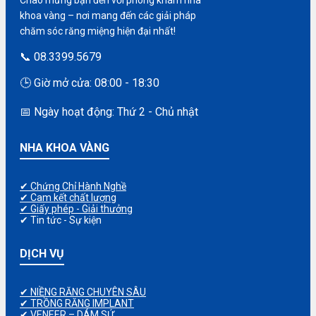
Chào mừng bạn đến với phòng khám nha
khoa vàng – nơi mang đến các giải pháp
chăm sóc răng miệng hiện đại nhất!
📞 08.3399.5679
🕒 Giờ mở cửa: 08:00 - 18:30
📅 Ngày hoạt động: Thứ 2 - Chủ nhật
NHA KHOA VÀNG
✔ Chứng Chỉ Hành Nghề
✔ Cam kết chất lượng
✔ Giấy phép - Giải thưởng
✔ Tin tức - Sự kiện
DỊCH VỤ
✔ NIỀNG RĂNG CHUYÊN SÂU
✔ TRỒNG RĂNG IMPLANT
✔ VENEER – DÁM SỨ