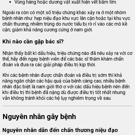
Vùng háng hoặc dương vật xuất hiện vết bầm tím.
Ngoài ra còn có một số triệu chứng khác xảy ra ở một nhóm
bệnh nhân như: hẹp niệu đạo khu vực lân cận hoặc tại khu vực
chấn thương; nhiễm trùng do nước tiểu bị rò rỉ vào các mô kề
cận; giảm khả năng cương cứng ở nam giới.
Khi nào cần gặp bác sĩ?
Nhận thấy bất kì dấu hiệu, triệu chứng nào đã nêu xảy ra với cơ
thể, hãy đến ngay bệnh viên để các bác sĩ thăm khám chẩn
đoán và đưa ra các giải pháp điều trị kịp thời.
Khi các bệnh nhân được chẩn đoán và điều trị sớm thì khả
năng ngăn chặn các hậu quả của bệnh càng cao; nhiều bệnh
nhân đặc biệt là nam giới thờ ơ với các dấu hiệu bệnh nên đến
khi điều trị thì bệnh đã nặng dù được điều trị tốt nhất nhưng
vẫn không tránh khỏi các hệ lụy nghiêm trọng về sau.
Nguyên nhân gây bệnh
Nguyên nhân dẫn đến chấn thương niệu đạo