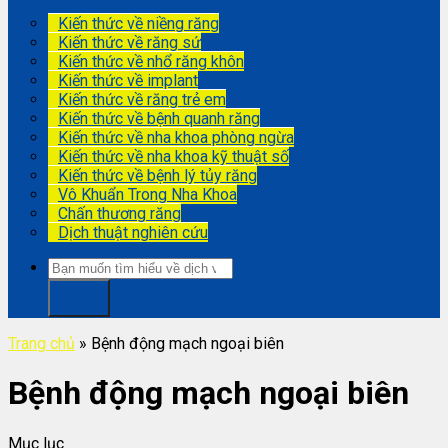
Kiến thức về niềng răng
Kiến thức về răng sứ
Kiến thức về nhổ răng khôn
Kiến thức về implant
Kiến thức về răng trẻ em
Kiến thức về bệnh quanh răng
Kiến thức về nha khoa phòng ngừa
Kiến thức về nha khoa kỹ thuật số
Kiến thức về bệnh lý tủy răng
Vô Khuẩn Trong Nha Khoa
Chấn thương răng
Dịch thuật nghiên cứu
Trang chủ
»
Bệnh động mạch ngoại biên
Bệnh động mạch ngoại biên
Mục lục