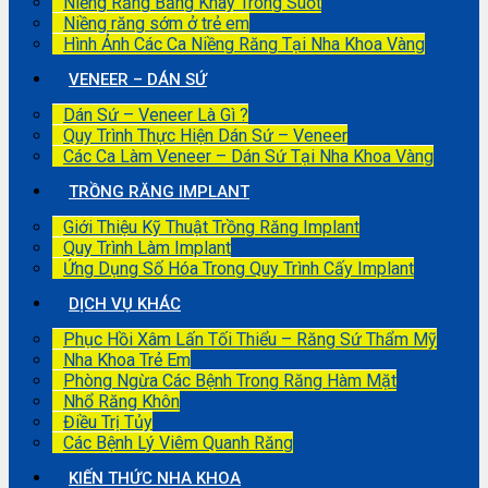
Niềng Răng Bằng Khay Trong Suốt
Niềng răng sớm ở trẻ em
Hình Ảnh Các Ca Niềng Răng Tại Nha Khoa Vàng
VENEER – DÁN SỨ
Dán Sứ – Veneer Là Gì ?
Quy Trình Thực Hiện Dán Sứ – Veneer
Các Ca Làm Veneer – Dán Sứ Tại Nha Khoa Vàng
TRỒNG RĂNG IMPLANT
Giới Thiệu Kỹ Thuật Trồng Răng Implant
Quy Trình Làm Implant
Ứng Dụng Số Hóa Trong Quy Trình Cấy Implant
DỊCH VỤ KHÁC
Phục Hồi Xâm Lấn Tối Thiểu – Răng Sứ Thẩm Mỹ
Nha Khoa Trẻ Em
Phòng Ngừa Các Bệnh Trong Răng Hàm Mặt
Nhổ Răng Khôn
Điều Trị Tủy
Các Bệnh Lý Viêm Quanh Răng
KIẾN THỨC NHA KHOA