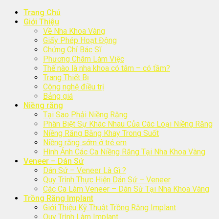
Trang Chủ
Giới Thiệu
Về Nha Khoa Vàng
Giấy Phép Hoạt Động
Chứng Chỉ Bác Sĩ
Phương Châm Làm Việc
Thế nào là nha khoa có tâm – có tầm?
Trang Thiết Bị
Công nghệ điều trị
Bảng giá
Niềng răng
Tại Sao Phải Niềng Răng
Phân Biệt Sự Khác Nhau Của Các Loại Niềng Răng
Niềng Răng Bằng Khay Trong Suốt
Niềng răng sớm ở trẻ em
Hình Ảnh Các Ca Niềng Răng Tại Nha Khoa Vàng
Veneer – Dán Sứ
Dán Sứ – Veneer Là Gì ?
Quy Trình Thực Hiện Dán Sứ – Veneer
Các Ca Làm Veneer – Dán Sứ Tại Nha Khoa Vàng
Trồng Răng Implant
Giới Thiệu Kỹ Thuật Trồng Răng Implant
Quy Trình Làm Implant