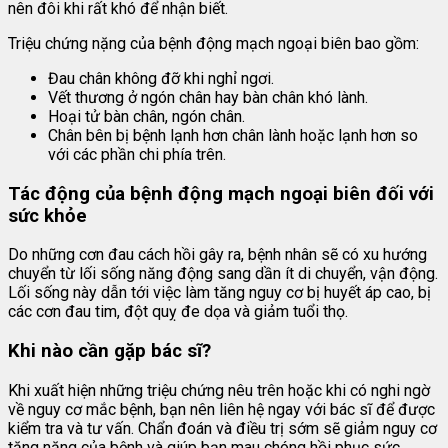
nên đôi khi rất khó để nhận biết.
Triệu chứng nặng của bệnh động mạch ngoại biên bao gồm:
Đau chân không đỡ khi nghỉ ngơi.
Vết thương ở ngón chân hay bàn chân khó lành.
Hoại tử bàn chân, ngón chân.
Chân bên bị bệnh lạnh hơn chân lành hoặc lạnh hơn so
với các phần chi phía trên.
Tác động của bệnh động mạch ngoại biên đối với
sức khỏe
Do những cơn đau cách hồi gây ra, bệnh nhân sẽ có xu hướng
chuyển từ lối sống năng động sang dần ít di chuyển, vận động.
Lối sống này dẫn tới việc làm tăng nguy cơ bị huyết áp cao, bị
các cơn đau tim, đột quỵ đe dọa và giảm tuổi thọ.
Khi nào cần gặp bác sĩ?
Khi xuất hiện những triệu chứng nêu trên hoặc khi có nghi ngờ
về nguy cơ mắc bệnh, bạn nên liên hệ ngay với bác sĩ để được
kiểm tra và tư vấn. Chẩn đoán và điều trị sớm sẽ giảm nguy cơ
tăng nặng của bệnh và giúp bạn mau chóng hồi phục sức