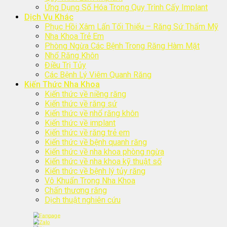
Ứng Dụng Số Hóa Trong Quy Trình Cấy Implant
Dịch Vụ Khác
Phục Hồi Xâm Lấn Tối Thiểu – Răng Sứ Thẩm Mỹ
Nha Khoa Trẻ Em
Phòng Ngừa Các Bệnh Trong Răng Hàm Mặt
Nhổ Răng Khôn
Điều Trị Tủy
Các Bệnh Lý Viêm Quanh Răng
Kiến Thức Nha Khoa
Kiến thức về niềng răng
Kiến thức về răng sứ
Kiến thức về nhổ răng khôn
Kiến thức về implant
Kiến thức về răng trẻ em
Kiến thức về bệnh quanh răng
Kiến thức về nha khoa phòng ngừa
Kiến thức về nha khoa kỹ thuật số
Kiến thức về bệnh lý tủy răng
Vô Khuẩn Trong Nha Khoa
Chấn thương răng
Dịch thuật nghiên cứu