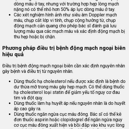
dòng máu ở tay, nhưng với trường hợp hẹp lòng mạch
nặng nó có thể nhỏ hơn 50% áp lực dòng máu ở tay.
Các xét nghiệm hình ảnh như siêu âm Doppler mạch
máu, chụp cắt lớp vi tính, chụp cộng hưởng từ, chụp
động mạch cản quang cho phép bác sĩ đánh giá lưu
lượng máu qua các mạch máu và xác định động mạch bị
thu hẹp hoặc bị chặn.
Phương pháp điều trị bệnh động mạch ngoại biên
hiệu quả
Điều trị bệnh động mạch ngoại biên cần xác định nguyên nhân
gây bệnh và điều trị từ nguyên nhân.
Dùng thuốc hạ cholesterol nếu được xác định là bệnh do
dư thừa mỡ trong máu gây hẹp mạch. Có thể dùng thuốc
hạ cholesterol loại statin để giảm yếu tố nguy cơ đau
tim và đột quỵ.
Dùng thuốc làm hạ huyết áp nếu nguyên nhân là do huyết
áp cao gây ra.
Dùng thuốc ngăn ngừa cục máu đông. Bác sĩ có thể kê
đơn thuốc aspirin hoặc clopidogrel để ngăn ngừa nguy
cơ cục máu đông xuất hiện và bồi đắp vào khu vực lòng