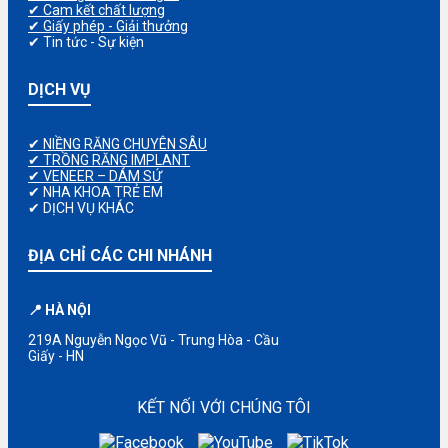
✔ Cam kết chất lượng
✔ Giấy phép - Giải thưởng
✔ Tin tức - Sự kiện
DỊCH VỤ
✔ NIỀNG RĂNG CHUYÊN SÂU
✔ TRỒNG RĂNG IMPLANT
✔ VENEER – DÁM SỨ
✔ NHA KHOA TRẺ EM
✔ DỊCH VỤ KHÁC
ĐỊA CHỈ CÁC CHI NHÁNH
📍 HÀ NỘI
219A Nguyễn Ngọc Vũ - Trung Hòa - Cầu
Giấy - HN
KẾT NỐI VỚI CHÚNG TÔI