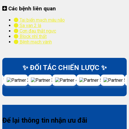
Các bệnh liên quan
Tai biến mạch máu não
Sa van 2 lá
Cơn đau thắt ngực
Block nhĩ thất
Bệnh mạch vành
✨ ĐỐI TÁC CHIẾN LƯỢC ✨
Để lại thông tin nhận ưu đãi