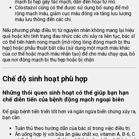
mạch bị hẹp gây tắc mạch, dẫn đến hoại tử mô.
Cilostazol cũng có thể được sử dụng bổ sung để mở
rộng mạch máu, giảm cục máu đông và tăng lưu lượng
máu lưu thông đến các chi.
Nếu phương pháp điều trị từ nguyên nhân không mang lại hiệu
quả hoặc khi tình trạng đau nhức các chi xảy ra liên tục, bác sĩ
có thể tiến hành nong mạch (mở rộng lòng động mạch bị thu
hẹp) hoặc phẫu thuật bắt cầu (sử dụng một mạch máu khác
của cơ thể hoặc mạch máu nhân tạo) để cho máu chạy qua, bỏ
qua nơi động mạch bị thu hẹp hoặc bị chặn.
Chế độ sinh hoạt phù hợp
Những thói quen sinh hoạt có thể giúp bạn hạn
chế diễn tiến của bệnh động mạch ngoại biên
Để giúp bệnh tiến triển tốt hơn và ngăn ngừa biến chứng xảy ra,
bạn cần:
Tuân thủ theo hướng dẫn của bác sĩ trong việc điều trị.
Ăn uống hợp lý với bữa ăn giàu chất xơ, vitamin A, B-6, C