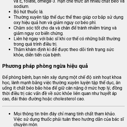
và E, folate, omega-3. Hạn chế thức ăn nhiều chất béo và
sodium.
Bỏ hút thuốc lá.
Thường xuyên tập thể dục thể thao giúp cơ bắp sử dụng
oxy hiệu quả hơn và giảm nguy cơ béo phì.
Chăm sóc tốt cho da và chân để tránh nhiễm trùng và
giảm nguy cơ biến chứng.
Liên hệ ngay với bác sĩ khi cơ thể có những bất thường
trong quá trình điều trị.
Thăm khám định kì để được theo dõi tình trạng sức
khỏe, diễn tiến của bệnh.
Phương pháp phòng ngừa hiệu quả
Để phòng bệnh, bạn nên xây dựng một chế độ sinh hoạt khoa
học, lành mạnh bằng việc thường xuyên luyện tập thể dục, ăn
uống ít chất béo bão hòa để giữ cân nặng ở mức hợp lý; đồng
thời điều trị các vấn đề về sức khỏe liên quan như huyết áp
cao, đái tháo đường hoặc cholesterol cao.
Mọi thông tin trên đây chỉ mang tính chất tham khảo.
Việc sử dụng thuốc phải tuân theo hướng dẫn của bác sĩ
chuyên môn.