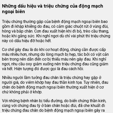
Những dấu hiệu và triệu chứng của động mạch
ngoại biên
Triệu chứng thường gặp của bệnh động mạch ngoại biên bao
gồm đi khập khiễng do đau, có cảm giác chuột rút ở vùng đùi,
hông và bắp chân. Cơn đau xuất hiện khi đi bộ, trèo cầu thang,
hoặc khi gắng sức. Khi nghỉ ngơi dù chỉ vài phút thì triệu chứng
này có dấu hiệu đỡ hoặc hết.
Cơ chế gây đau là do khi cơ hoạt động, chúng cần được cấp
máu nhiều hơn, nhưng do lòng mạch bị hẹp, tắc bởi có vật cản
bên trong nên dẫn đến cơ bị thiếu máu nên gây đau. Khi nghỉ
ngơi, nhu cầu oxy giảm xuống nên triệu chứng đau cũng giảm
và hết. Hiện tượng đó được gọi là đau cách hồi.
Nhiều người lầm tưởng đau chân là triệu chứng hay gặp ở
người già, do viêm khớp hay đau thần kinh tọa. Tuy nhiên, đau
chân do bệnh động mạch ngoại biên thường xuất hiện ở cơ
chứ không phải ở khớp.
Với những bệnh nhân bị tiểu đường, do biến chứng thần kinh,
cùng với chứng đau tỳ ở bàn chân hoặc đùi, đã che khuất đi
triệu chứng đau chân do bệnh động mạch ngoại biên gây ra