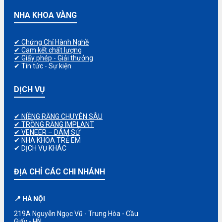
NHA KHOA VÀNG
✔ Chứng Chỉ Hành Nghề
✔ Cam kết chất lượng
✔ Giấy phép - Giải thưởng
✔ Tin tức - Sự kiện
DỊCH VỤ
✔ NIỀNG RĂNG CHUYÊN SÂU
✔ TRỒNG RĂNG IMPLANT
✔ VENEER – DÁM SỨ
✔ NHA KHOA TRẺ EM
✔ DỊCH VỤ KHÁC
ĐỊA CHỈ CÁC CHI NHÁNH
📍 HÀ NỘI
219A Nguyễn Ngọc Vũ - Trung Hòa - Cầu
Giấy - HN