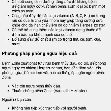
Cần bổ sung dinh dưỡng, tăng sức đề kháng bệnh
để giảm nguy cơ xuất hiện bệnh, sớm loại bỏ bệnh một
cách an toàn.
Cung cấp đầy đủ các loại vitamin (A, B, C, E…) có trong
rau củ quả là chủ yếu, nhóm này giúp tăng cường sức
khỏe cho da, hạn chế viêm da do nhiễm Herpes zoster.
Có thể bổ sung thêm các loại vitamin dạng thuốc để
đảm bảo sự khỏe mạnh của cơ thể.
Bổ sung đầy đủ chất đạm có trong thịt, cá, tôm, cua,
mực…
Phương pháp phòng ngừa hiệu quả
Bệnh Zona xuất phát từ virus bệnh thủy đậu, do đó, để phòng
ngừa nguy cơ nhiễm Herpes zoster, bạn cần tiêm vắc- xin
phòng ngừa. Có hai loại vắc-xin có thể giúp ngăn ngừa bệnh
Zona:
Vắc-xin ngừa bệnh thủy đậu.
Thuốc chủng bệnh Zona (Varicella – zoster).
Ngoài ra bạn cần:
Không nên tiếp xúc trực tiếp với người bệnh.