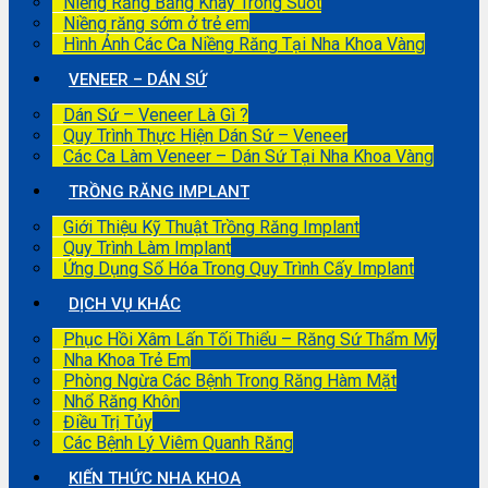
Niềng Răng Bằng Khay Trong Suốt
Niềng răng sớm ở trẻ em
Hình Ảnh Các Ca Niềng Răng Tại Nha Khoa Vàng
VENEER – DÁN SỨ
Dán Sứ – Veneer Là Gì ?
Quy Trình Thực Hiện Dán Sứ – Veneer
Các Ca Làm Veneer – Dán Sứ Tại Nha Khoa Vàng
TRỒNG RĂNG IMPLANT
Giới Thiệu Kỹ Thuật Trồng Răng Implant
Quy Trình Làm Implant
Ứng Dụng Số Hóa Trong Quy Trình Cấy Implant
DỊCH VỤ KHÁC
Phục Hồi Xâm Lấn Tối Thiểu – Răng Sứ Thẩm Mỹ
Nha Khoa Trẻ Em
Phòng Ngừa Các Bệnh Trong Răng Hàm Mặt
Nhổ Răng Khôn
Điều Trị Tủy
Các Bệnh Lý Viêm Quanh Răng
KIẾN THỨC NHA KHOA