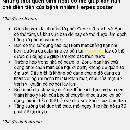
Những thói quen sinh hoạt có thể giúp bạn hạn
chế diễn tiến của bệnh nhiễm Herpes zoster
Chế độ sinh hoạt:
Các khu vực da bị mẩn đỏ phải được giữ sạch sẽ. Bạn
có thể tắm, và khu vực ban đỏ này có thể được làm sạch
bằng xà phòng và nước.
Bạn có thể sử dụng các loại kem mát chẳng hạn như
kem dưỡng da calamine có sẵn tại
nhà thuốc
tây có thể
được sử dụng để giúp làm khô các mụn nước.
Trường hợp trong nhà có người bị Zona, bạn hãy chủ
động phơi chăn màn của người bệnh, không để quần áo
ẩm ướt. Đặc biệt là không sử dụng chung đồ dùng cá
nhân với người bệnh như là khăn mặt, chậu rửa mặt để
tránh vi khuẩn có cơ hội lây lan.
Nếu muốn tự chữa bệnh Zona thần kinh tại nhà bạn nên
tham khảo ý kiến của bác sĩ chuyên khoa trước khi sử
dụng thuốc để có thể bảo vệ cho sức khỏe của bản thân.
Tăng cường thể dục thể thao, mỗi ngày ít ra nên bỏ ra 30
phút để tập luyện.
Chế độ dinh dưỡng: