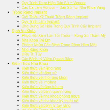
Quy Trình Thực Hiện Dán Sứ – Veneer
Các Ca Làm Veneer – Dán Sứ Tại Nha Khoa Vàng
Trồng Răng Implant
Giới Thiệu Kỹ Thuật Trồng Răng Implant
Quy Trình Làm Implant
Ứng Dụng Số Hóa Trong Quy Trình Cấy Implant
Dịch Vụ Khác
Phục Hồi Xâm Lấn Tối Thiểu – Răng Sứ Thẩm Mỹ
Nha Khoa Trẻ Em
Phòng Ngừa Các Bệnh Trong Răng Hàm Mặt
Nhổ Răng Khôn
Điều Trị Tủy
Các Bệnh Lý Viêm Quanh Răng
Kiến Thức Nha Khoa
Kiến thức về niềng răng
Kiến thức về răng sứ
Kiến thức về nhổ răng khôn
Kiến thức về implant
Kiến thức về răng trẻ em
Kiến thức về bệnh quanh răng
Kiến thức về nha khoa phòng ngừa
Kiến thức về nha khoa kỹ thuật số
Kiến thức về bệnh lý tủy răng