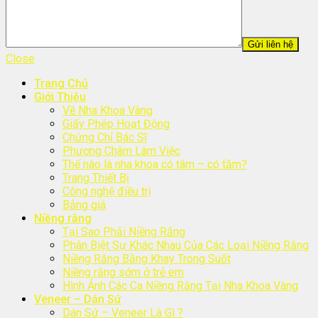
Close
Trang Chủ
Giới Thiệu
Về Nha Khoa Vàng
Giấy Phép Hoạt Động
Chứng Chỉ Bác Sĩ
Phương Châm Làm Việc
Thế nào là nha khoa có tâm – có tầm?
Trang Thiết Bị
Công nghệ điều trị
Bảng giá
Niềng răng
Tại Sao Phải Niềng Răng
Phân Biệt Sự Khác Nhau Của Các Loại Niềng Răng
Niềng Răng Bằng Khay Trong Suốt
Niềng răng sớm ở trẻ em
Hình Ảnh Các Ca Niềng Răng Tại Nha Khoa Vàng
Veneer – Dán Sứ
Dán Sứ – Veneer Là Gì ?